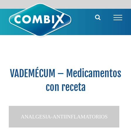
Saltar
al
contenido
VADEMÉCUM – Medicamentos
con receta
ANALGESIA-ANTIINFLAMATORIOS